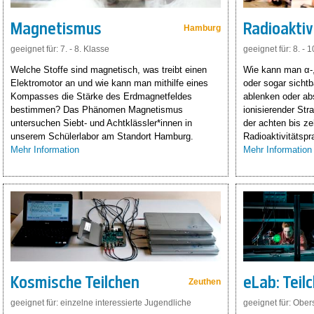
Magnetismus
Radioaktiv
Hamburg
geeignet für: 7. - 8. Klasse
geeignet für: 8. - 
Welche Stoffe sind magnetisch, was treibt einen
Wie kann man α-,
Elektromotor an und wie kann man mithilfe eines
oder sogar sicht
Kompasses die Stärke des Erdmagnetfeldes
ablenken oder ab
bestimmen? Das Phänomen Magnetismus
ionisierender Str
untersuchen Siebt- und Achtklässler*innen in
der achten bis z
unserem Schülerlabor am Standort Hamburg.
Radioaktivitätspr
Mehr Information
Mehr Information
Kosmische Teilchen
eLab: Teil
Zeuthen
geeignet für: einzelne interessierte Jugendliche
geeignet für: Ober