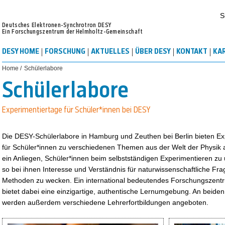
S
Deutsches Elektronen-Synchrotron DESY
Ein Forschungszentrum der Helmholtz-Gemeinschaft
DESY HOME
FORSCHUNG
AKTUELLES
ÜBER DESY
KONTAKT
KA
Home /
Schülerlabore
Schülerlabore
Experimentiertage für Schüler*innen bei DESY
Die DESY-Schülerlabore in Hamburg und Zeuthen bei Berlin bieten Ex
für Schüler*innen zu verschiedenen Themen aus der Welt der Physik 
ein Anliegen, Schüler*innen beim selbstständigen Experimentieren zu
so bei ihnen Interesse und Verständnis für naturwissenschaftliche Fr
Methoden zu wecken. Ein international bedeutendes Forschungszen
bietet dabei eine einzigartige, authentische Lernumgebung. An beide
werden außerdem verschiedene Lehrerfortbildungen angeboten.