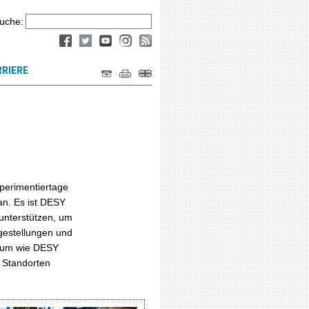
uche:
RRIERE
perimentiertage
an. Es ist DESY
 unterstützen, um
agestellungen und
trum wie DESY
n Standorten