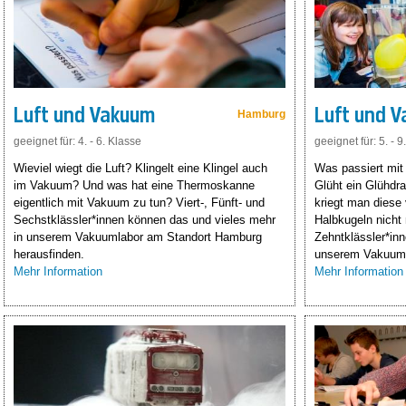
Luft und Vakuum
Luft und 
Hamburg
geeignet für: 4. - 6. Klasse
geeignet für: 5. - 9
Wieviel wiegt die Luft? Klingelt eine Klingel auch
Was passiert mit
im Vakuum? Und was hat eine Thermoskanne
Glüht ein Glühdr
eigentlich mit Vakuum zu tun? Viert-, Fünft- und
kriegt man diese
Sechstklässler*innen können das und vieles mehr
Halbkugeln nicht
in unserem Vakuumlabor am Standort Hamburg
Zehntklässler*inn
herausfinden.
unserem Vakuuml
Mehr Information
Mehr Information