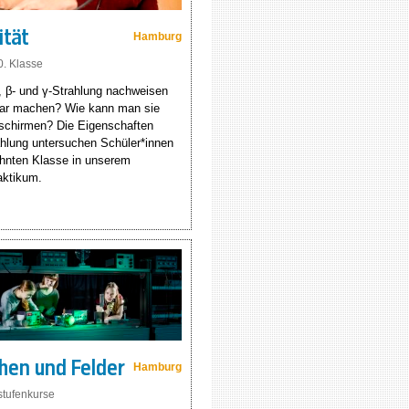
ität
Hamburg
10. Klasse
 β- und γ-Strahlung nachweisen
bar machen? Wie kann man sie
schirmen? Die Eigenschaften
ahlung untersuchen Schüler*innen
ehnten Klasse in unserem
aktikum.
chen und Felder
Hamburg
stufenkurse